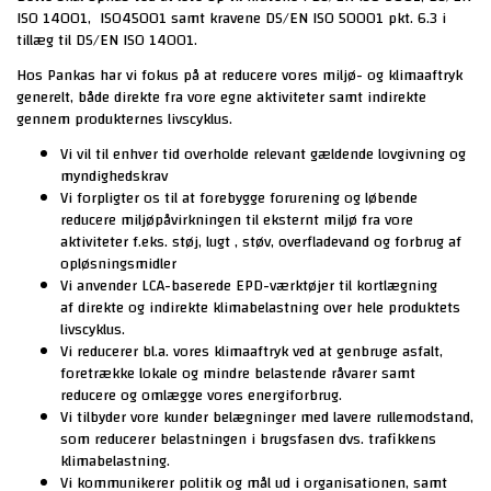
ISO 14001, ISO45001
samt kravene DS/EN ISO 50001 pkt. 6.3 i
tillæg til DS/EN ISO 14001.
Hos Pankas har vi fokus på at reducere vores miljø- og klimaaftryk
generelt, både direkte fra vore egne aktiviteter samt indirekte
gennem produkternes livscyklus.
Vi vil til enhver tid overholde relevant gældende lovgivning og
myndighedskrav
Vi forpligter os til at forebygge forurening og løbende
reducere miljøpåvirkningen til eksternt miljø fra vore
aktiviteter f.eks. støj, lugt , støv, overfladevand og forbrug af
opløsningsmidler
Vi anvender LCA-baserede EPD-værktøjer til kortlægning
af direkte og indirekte klimabelastning over hele produktets
livscyklus.
Vi reducerer bl.a. vores klimaaftryk ved at genbruge asfalt,
foretrække lokale og mindre belastende råvarer samt
reducere og omlægge vores energiforbrug.
Vi tilbyder vore kunder belægninger med lavere rullemodstand,
som reducerer belastningen i brugsfasen dvs. trafikkens
klimabelastning.
Vi kommunikerer politik og mål ud i organisationen, samt