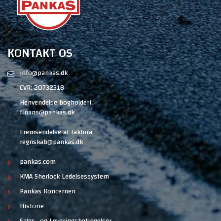
KONTAKT OS
info@pankas.dk
CVR: 20732318
Henvendelse bogholderi:
finans@pankas.dk
Fremsendelse af faktura:
regnskab@pankas.dk
pankas.com
KMA Sherlock Ledelsessystem
Pankas Koncernen
Historie
Salgs- og Leveringsbetingelser