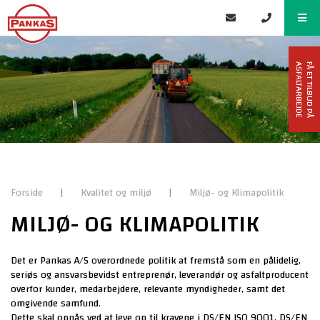
F
Å
E
T
T
I
L
B
U
D
P
Å
A
S
F
A
L
T
A
R
B
E
J
D
E
Forside
|
Kvalitet og miljø
|
Miljø- og Klimapolitik
MILJØ- OG KLIMAPOLITIK
Det er Pankas A/S overordnede politik at fremstå som en pålidelig,
seriøs og ansvarsbevidst entreprenør, leverandør og asfaltproducent
overfor kunder, medarbejdere, relevante myndigheder, samt det
omgivende samfund.
Dette skal opnås ved at leve op til kravene i DS/EN ISO 9001, DS/EN