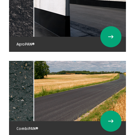
AgroPAN®
CombiPAN®