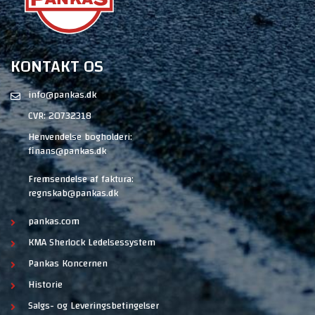
KONTAKT OS
info@pankas.dk
CVR: 20732318
Henvendelse bogholderi:
finans@pankas.dk
Fremsendelse af faktura:
regnskab@pankas.dk
pankas.com
KMA Sherlock Ledelsessystem
Pankas Koncernen
Historie
Salgs- og Leveringsbetingelser