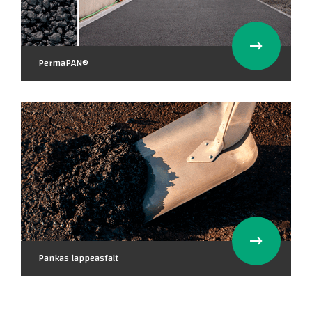
PermaPAN®
FÅ ET TILBUD PÅ ASFALTARBEJDE
Pankas lappeasfalt