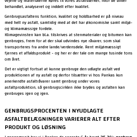
vejene og materialerne køres til vores asfaltværker, hvor de bliver
behandlet, analyseret og inddelt efter kvalitet.
Genbrugsasfaltens funktion, kvalitet og holdbarhed er på niveau
med helt ny asfalt, samtidig med at det har økonomiske samt miljø-
og klimamæssige fordele.
Klimagevinsten kan bl.a. tilskrives at stenmaterialer og bitumen kan
genbruges, frem for at der skal udvindes nye råvarer, som skal
transporteres fra andre lande/verdensdele. Rent miljømæssigt
fjernes et affaldsprodukt - og her er der tale om mange tusinde tons
om året.
Det er vigtigt fortsat at kunne genbruge den udlagte asfalt ved
produktionen af ny asfalt
og derfor tilsætter vi hos Pankas kun
anerkendte asfaltråvarer samt genbrug under vores
asfaltproduktion, så genbrugscirklen ikke brydes og asfalten kan
genbruges igen og igen
.
GENBRUGSPROCENTEN I NYUDLAGTE
ASFALTBELÆGNINGER VARIERER ALT EFTER
PRODUKT OG LØSNING