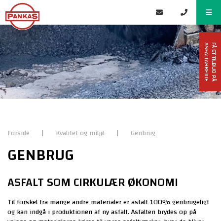
F
Å
E
T
T
I
L
B
U
D
P
Å
A
S
F
A
L
T
A
R
B
E
J
D
E
Forside
|
Kvalitet og miljø
|
Genbrug
GENBRUG
ASFALT SOM CIRKULÆR ØKONOMI
Til forskel fra mange andre materialer er asfalt 100% genbrugeligt
og kan indgå i produktionen af ny asfalt. Asfalten brydes op på