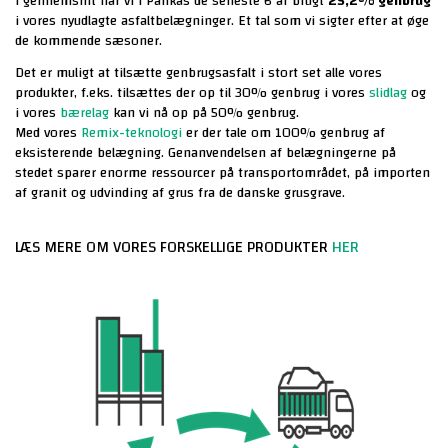
I gennemsnit har vi i Pankas de seneste 6 år brugt
25,2% genbrug
i vores nyudlagte asfaltbelægninger. Et tal som vi sigter efter at øge
de kommende sæsoner.
Det er muligt at tilsætte genbrugsasfalt i stort set alle vores
produkter, f.eks. tilsættes der op til 30% genbrug i vores
slidlag
og
i vores
bærelag
kan vi nå op på 50% genbrug.
Med vores
Remix-teknologi
er der tale om 100% genbrug af
eksisterende belægning. Genanvendelsen af belægningerne på
stedet sparer enorme ressourcer på transportområdet, på importen
af granit og udvinding af grus fra de danske grusgrave.
LÆS MERE OM VORES FORSKELLIGE PRODUKTER
HER
FÅ ET TILBUD PÅ ASFALTARBEJDE