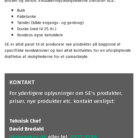
ønsker og behov. Emballeringsmulighederne omfatter bl.a.:
Bulk
Palletanke
Tønder (både engangs- og genbrug)
Dunke (ned til 25 ltr.)
Kundens egne beholdere
SE er altid parat til at producere nye produkter på baggrund af
specifikke kundeønsker og kan altid kontaktes for en uforpligtende
drøftelse af mulighederne for et samarbejde.
KONTAKT
For yderligere oplysninger om SE's produkter,
priser, nye produkter etc. kontakt venligst:
Teknisk Chef
David Bredahl
db@pankas.dk
eller tel.
2937 9596