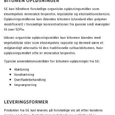
BITUMEN OPLØSNINGER
SE kan håndtere forskellige organiske opløsningsmidler som
eksempelvis mineralsk terpentin, krystalolie og ekstraktionsbenzin.
Opløsningsmidlerne kan iblandes bitumen (standard eller polymer
modificeret) i forskellige koncentrationer fra ganske små mængder
til over 50%.
Udover organiske opløsningsmidler kan bitumen blandes med
vegetabilske olier som eksempelvis rapsolie og dermed være et
miljøvenligt alternativ til den traditionelle cutbackbitumen, hvor
opløsningsmidlet ofte er mineralsk terpentin.
Typiske anvendelsesområder for bitumen opløsninger fra SE:
Klæbning
Vandtætning
Overfladebehandling
Imprægnering
FÅ ET TILBUD PÅ ASFALTARBEJDE
LEVERINGSFORMER
Produkter fra SE kan leveres på forskellige vis alt efter kundens