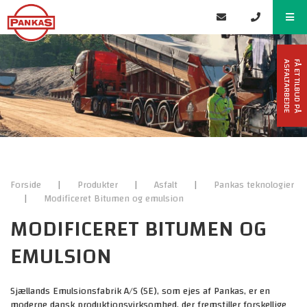
F
Å
E
T
T
I
L
B
U
D
P
Å
A
S
F
A
L
T
A
R
B
E
J
D
E
Forside
|
Produkter
|
Asfalt
|
Pankas teknologier
|
Modificeret Bitumen og emulsion
MODIFICERET BITUMEN OG
EMULSION
Sjællands Emulsionsfabrik A/S (SE), som ejes af Pankas, er en
moderne dansk produktionsvirksomhed, der fremstiller forskellige