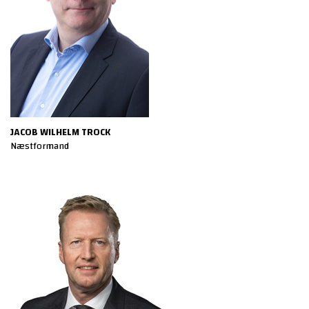
FÅ ET TILBUD PÅ ASFALTARBEJDE
JACOB WILHELM TROCK
Næstformand