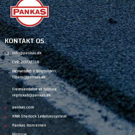
Håndudlægning
anvendes ved mindre asfaltarbejder. Asfalten
udlægges manuelt uden brug af maskiner.
Lappeasfalt udlægges manuelt og anvendes til midlertidig
reparation af huller og andre mindre skader på asfalt, beton og
fliser.
Før lapning rengøres hullet eller det beskadiget område
med en kost og eventuel vandspuling. Lappeasfalten hældes eller
KONTAKT OS
skovles direkte i hullet. Herefter stampes det reparerede areal
med en skovl eller andet egnet udstyr.
info@pankas.dk
CVR: 20732318
Henvendelse bogholderi:
finans@pankas.dk
Fremsendelse af faktura:
regnskab@pankas.dk
pankas.com
KMA Sherlock Ledelsessystem
Pankas Koncernen
Historie