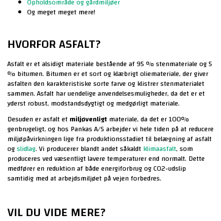
Opholdsområde og gårdmiljøer
Og meget meget mere!
HVORFOR ASFALT?
Asfalt er et alsidigt materiale bestående af 95 % stenmateriale og 5
% bitumen. Bitumen er et sort og klæbrigt oliemateriale, der giver
asfalten den karakteristiske sorte farve og klistrer stenmaterialet
sammen. Asfalt har uendelige anvendelsesmuligheder, da det er et
yderst robust, modstandsdygtigt og medgørligt materiale.
Desuden er asfalt et
miljøvenligt
materiale, da det er 100%
genbrugeligt, og hos Pankas A/S arbejder vi hele tiden på at reducere
miljøpåvirkningen lige fra produktionsstadiet til belægning af asfalt
og
slidlag
. Vi producerer blandt andet såkaldt
klimaasfalt
, som
produceres ved væsentligt lavere temperaturer end normalt. Dette
medfører en reduktion af både energiforbrug og CO2-udslip
samtidig med at arbejdsmiljøet på vejen forbedres.
VIL DU VIDE MERE?