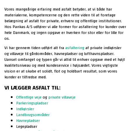
Vores mangeårige erfaring med asfalt betyder, at vi både har
FÅ ET TILBUD PÅ ASFALTARBEJDE
materialerne, kompetencerne og den rette viden til at foretage
belægning af asfalt for private, erhverv og offentlige institutioner.
Hos Pankas A/S udfører vi alle former for asfaltering for kunder over
hele Danmark, og ingen opgave er hverken for stor eller for lille for
os.
Vi har gennem tiden udført alt fra
asfaltering
af private indkørsler
og villaveje til gårdområder, havnepladser og lufthavnspladser.
Uanset omfanget og typen går vi altid til enhver opgave med et højt
kvalitetsniveau og med kundeservice i højsædet. Vores vigtigste
vision er at skabe et solidt, flot og holdbart resultat, som vores
kunder er tilfredse med.
VI LÆGGER ASFALT TIL:
Offentlige veje
og
private villaveje
Parkeringspladser
Indkørsler
Landbrugsområder
Havnepladser
Legepladser