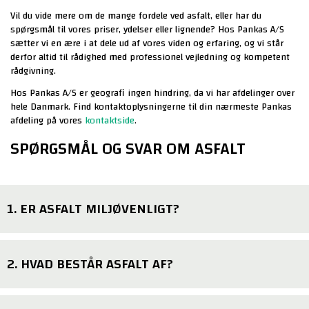
Vil du vide mere om de mange fordele ved asfalt, eller har du
spørgsmål til vores priser, ydelser eller lignende? Hos Pankas A/S
sætter vi en ære i at dele ud af vores viden og erfaring, og vi står
derfor altid til rådighed med professionel vejledning og kompetent
rådgivning.
Hos Pankas A/S er geografi ingen hindring, da vi har afdelinger over
hele Danmark. Find kontaktoplysningerne til din nærmeste Pankas
afdeling på vores
kontaktside
.
SPØRGSMÅL OG SVAR OM ASFALT
1. ER ASFALT MILJØVENLIGT?
Pankas har stort fokus på miljøet og vi arbejder hele tiden på at
2. HVAD BESTÅR ASFALT AF?
forbedre vores produkter og produktionsmetoder, så vi skåner
miljøet mest muligt.
Vi har bl.a. udviklet teknologier og produkter som har
Asfalt
består af ca. 95% stenmateriale og 5% bitumen. Der er